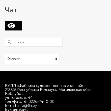
Чат
⠀
Поиск:
БУПП «Фабрика художественных изделий»
213815 Республика Беларусь, Могилевская обл, г.
Бобруйск,
ул. Гоголя, д. 44а
тел./факс. 8-(0225)-74-10-00
E-mail: info@fhi.by
Бухгалтерия: