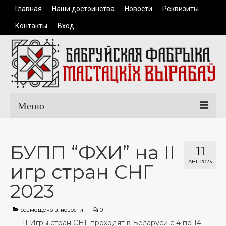
Главная
Наши достоинства
Новости
Реквизиты
Контакты
Вход
Меню
Главная
БУПП “ФХИ” на II
11
Каталог продукции
АВГ 2023
игр стран СНГ
Одежда
2023
Керамические изделия
Сувенирная продукция
размещено в:
новости
|
0
II Игры стран СНГ проходят в Беларуси c 4 по 14
Доставка и оплата