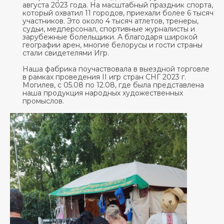
августа 2023 года. На масштабный праздник спорта,
который охватил 11 городов, приехали более 6 тысяч
Тарифы на пересылку почтовых отправлений
участников. Это около 4 тысяч атлетов, тренеры,
судьи, медперсонал, спортивные журналисты и
Маршруты – зональное деление
зарубежные болельщики. А благодаря широкой
географии арен, многие белорусы и гости страны
стали свидетелями Игр.
Адреса отделений ЗАО “Европочта”
Наша фабрика поучаствовала в выездной торговле
График доставки по Беларуси СООО “M&M
в рамках проведения II игр стран СНГ 2023 г.
Милитцер & Мюнх”
Могилев, с 05.08 по 12.08, где была представлена
наша продукция народных художественных
О нас
промыслов.
Корзина