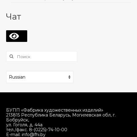
Чат
⠀
Поиск:
БУПП «Фабрика художественных изделий»
213815 Республика Беларусь, Могилевская обл, г.
Бобруйск,
ул. Гоголя, д. 44а
тел./факс. 8-(0225)-74-10-00
E-mail: info@fhi.by