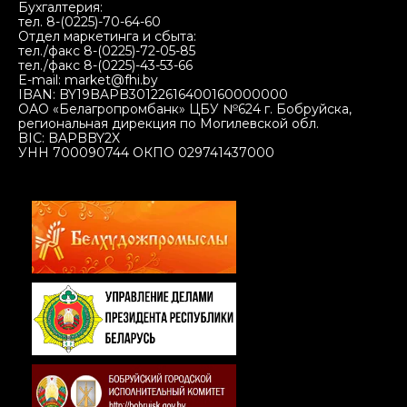
Бухгалтерия:
тел. 8-(0225)-70-64-60
Отдел маркетинга и сбыта:
тел./факс 8-(0225)-72-05-85
тел./факс 8-(0225)-43-53-66
E-mail: market@fhi.by
IBAN: BY19BAPB30122616400160000000
ОАО «Белагропромбанк» ЦБУ №624 г. Бобруйска,
региональная дирекция по Могилевской обл.
BIC: BAPBBY2X
УНН 700090744 ОКПО 029741437000