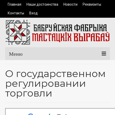
Главная
Наши достоинства
Новости
Реквизиты
Контакты
Вход
Меню
Главная
О государственном
Каталог продукции
регулировании
Одежда
торговли
Керамические изделия
Сувенирная продукция
Доставка и оплата