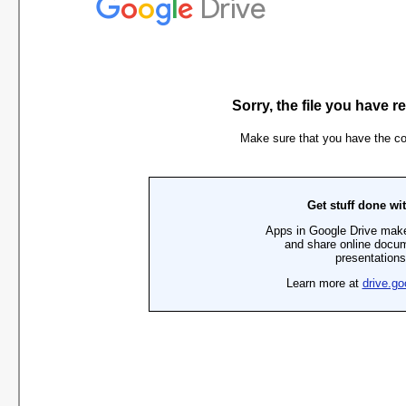
Тарифы на пересылку почтовых отправлений
Маршруты – зональное деление
Адреса отделений ЗАО “Европочта”
График доставки по Беларуси СООО “M&M
Милитцер & Мюнх”
О нас
Корзина