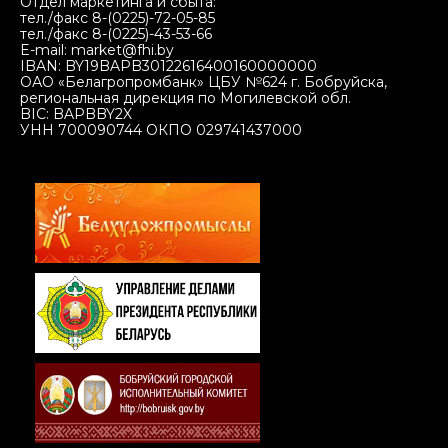
Отдел маркетинга и сбыта:
тел./факс 8-(0225)-72-05-85
тел./факс 8-(0225)-43-53-66
E-mail: market@fhi.by
IBAN: BY19BAPB30122616400160000000
ОАО «Белагропромбанк» ЦБУ №624 г. Бобруйска,
региональная дирекция по Могилевской обл.
BIC: BAPBBY2X
УНН 700090744 ОКПО 029741437000