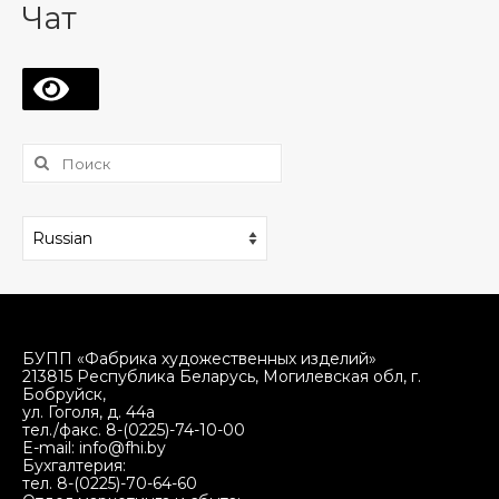
Чат
⠀
Поиск:
БУПП «Фабрика художественных изделий»
213815 Республика Беларусь, Могилевская обл, г.
Бобруйск,
ул. Гоголя, д. 44а
тел./факс. 8-(0225)-74-10-00
E-mail: info@fhi.by
Бухгалтерия:
тел. 8-(0225)-70-64-60