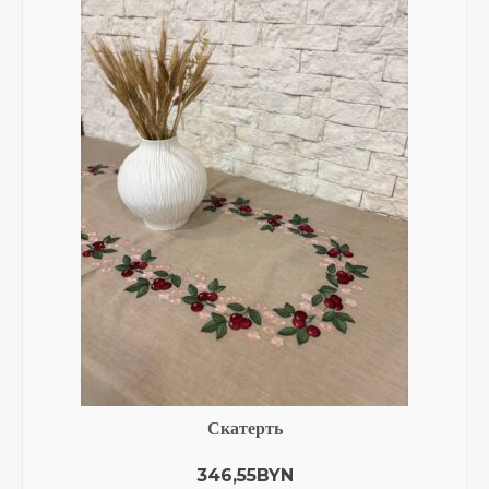
Тарифы на пересылку почтовых отправлений
Маршруты – зональное деление
Адреса отделений ЗАО “Европочта”
График доставки по Беларуси СООО “M&M
Милитцер & Мюнх”
О нас
Корзина
Скатерть
346,55
BYN