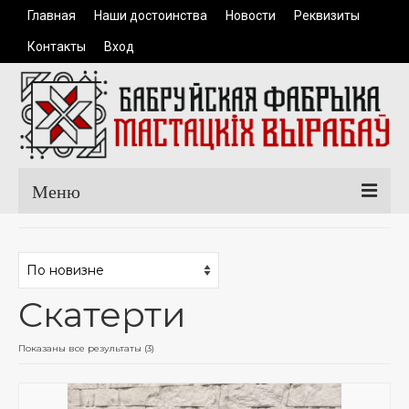
Главная
Наши достоинства
Новости
Реквизиты
Контакты
Вход
Меню
Главная
Каталог продукции
Скатерти
Одежда
Керамические изделия
Сортировка:
Показаны все результаты (3)
самые
Сувенирная продукция
недавние
Доставка и оплата