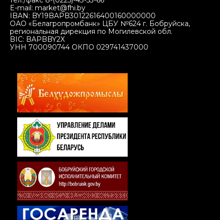
тел./факс 8-(0225)-43-53-66
E-mail: market@fhi.by
IBAN: BY19BAPB30122616400160000000
ОАО «Белагропромбанк» ЦБУ №624 г. Бобруйска,
региональная дирекция по Могилевской обл.
BIC: BAPBBY2X
УНН 700090744 ОКПО 029741437000