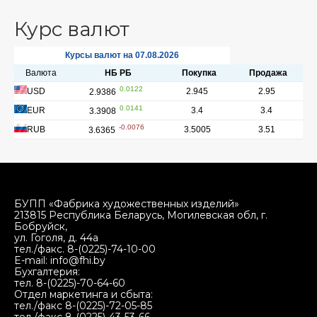
Курс валют
БУПП «Фабрика художественных изделий»
213815 Республика Беларусь, Могилевская обл, г.
Бобруйск,
ул. Гоголя, д. 44а
тел./факс. 8-(0225)-74-10-00
E-mail: info@fhi.by
Бухгалтерия:
тел. 8-(0225)-70-64-60
Отдел маркетинга и сбыта:
тел./факс 8-(0225)-72-05-85