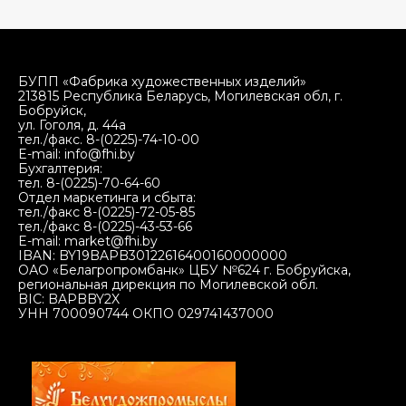
БУПП «Фабрика художественных изделий»
213815 Республика Беларусь, Могилевская обл, г.
Бобруйск,
ул. Гоголя, д. 44а
тел./факс. 8-(0225)-74-10-00
E-mail: info@fhi.by
Бухгалтерия:
тел. 8-(0225)-70-64-60
Отдел маркетинга и сбыта:
тел./факс 8-(0225)-72-05-85
тел./факс 8-(0225)-43-53-66
E-mail: market@fhi.by
IBAN: BY19BAPB30122616400160000000
ОАО «Белагропромбанк» ЦБУ №624 г. Бобруйска,
региональная дирекция по Могилевской обл.
BIC: BAPBBY2X
УНН 700090744 ОКПО 029741437000