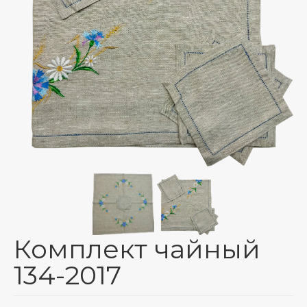
Тарифы на пересылку почтовых отправлений
Маршруты – зональное деление
Адреса отделений ЗАО “Европочта”
График доставки по Беларуси СООО “M&M
Милитцер & Мюнх”
О нас
Корзина
Комплект чайный
134-2017