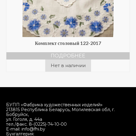
Комплект столовый 122-2017
ПОДРОБНЕЕ
Нет в наличии
БУПП «Фабрика художественных изделий»
213815 Республика Беларусь, Могилевская обл, г.
Бобруйск,
ул. Гоголя, д. 44а
тел./факс. 8-(0225)-74-10-00
E-mail: info@fhi.by
Бухгалтерия: