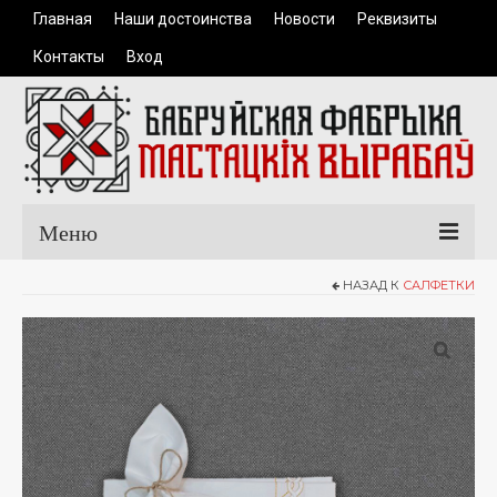
Главная
Наши достоинства
Новости
Реквизиты
Контакты
Вход
Меню
НАЗАД К
САЛФЕТКИ
Главная
Каталог продукции
Одежда
Керамические изделия
Сувенирная продукция
Доставка и оплата