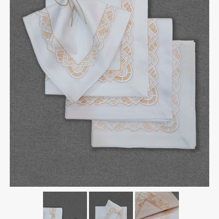
Тарифы на пересылку почтовых отправлений
Маршруты – зональное деление
Адреса отделений ЗАО “Европочта”
График доставки по Беларуси СООО “M&M
Милитцер & Мюнх”
О нас
Корзина