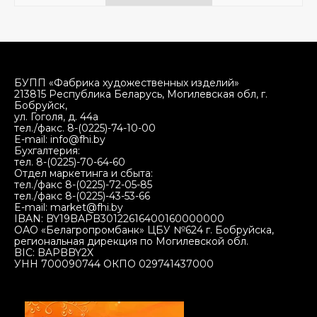
БУПП «Фабрика художественных изделий»
213815 Республика Беларусь, Могилевская обл, г.
Бобруйск,
ул. Гоголя, д. 44а
тел./факс. 8-(0225)-74-10-00
E-mail: info@fhi.by
Бухгалтерия:
тел. 8-(0225)-70-64-60
Отдел маркетинга и сбыта:
тел./факс 8-(0225)-72-05-85
тел./факс 8-(0225)-43-53-66
E-mail: market@fhi.by
IBAN: BY19BAPB30122616400160000000
ОАО «Белагропромбанк» ЦБУ №624 г. Бобруйска,
региональная дирекция по Могилевской обл.
BIC: BAPBBY2X
УНН 700090744 ОКПО 029741437000