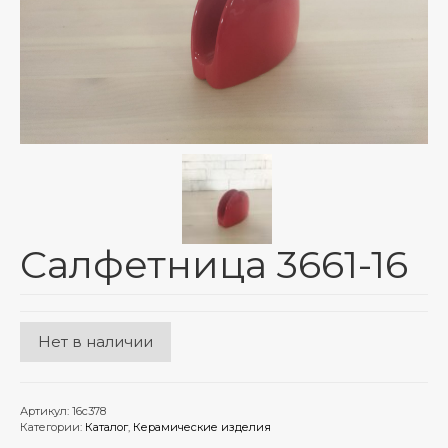
Тарифы на пересылку почтовых отправлений
Маршруты – зональное деление
Адреса отделений ЗАО “Европочта”
График доставки по Беларуси СООО “M&M
Милитцер & Мюнх”
О нас
Корзина
Салфетница 3661-16
Нет в наличии
Артикул:
16с378
Категории:
Каталог
,
Керамические изделия