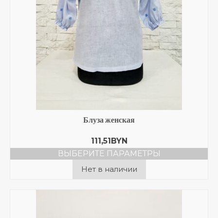
Блуза женская
111,51
BYN
ВЫБЕРИТЕ ПАРАМЕТРЫ
Этот
Нет в наличии
товар
имеет
несколько
вариаций.
Опции
можно
выбрать