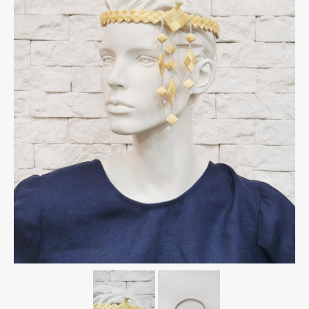
Тарифы на пересылку почтовых отправлений
Маршруты – зональное деление
Адреса отделений ЗАО “Европочта”
График доставки по Беларуси СООО “M&M
Милитцер & Мюнх”
О нас
Корзина