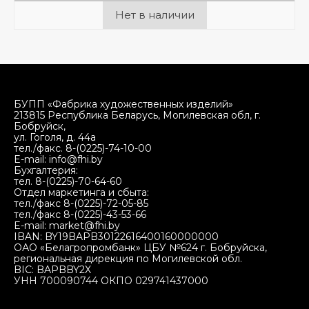
Нет в наличии
БУПП «Фабрика художественных изделий»
213815 Республика Беларусь, Могилевская обл, г.
Бобруйск,
ул. Гоголя, д. 44а
тел./факс. 8-(0225)-74-10-00
E-mail: info@fhi.by
Бухгалтерия:
тел. 8-(0225)-70-64-60
Отдел маркетинга и сбыта:
тел./факс 8-(0225)-72-05-85
тел./факс 8-(0225)-43-53-66
E-mail: market@fhi.by
IBAN: BY19BAPB30122616400160000000
ОАО «Белагропромбанк» ЦБУ №624 г. Бобруйска,
региональная дирекция по Могилевской обл.
BIC: BAPBBY2X
УНН 700090744 ОКПО 029741437000