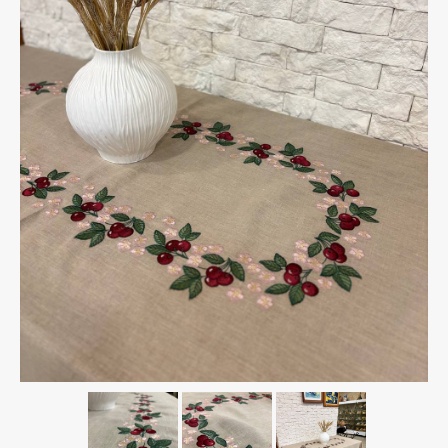
Тарифы на пересылку почтовых отправлений
Маршруты – зональное деление
Адреса отделений ЗАО “Европочта”
График доставки по Беларуси СООО “M&M
Милитцер & Мюнх”
О нас
Корзина