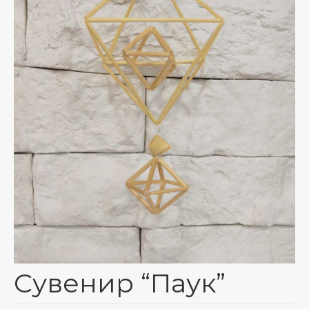
Тарифы на пересылку почтовых отправлений
Маршруты – зональное деление
Адреса отделений ЗАО “Европочта”
График доставки по Беларуси СООО “M&M
Милитцер & Мюнх”
О нас
Корзина
Сувенир “Паук”