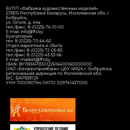
БУПП «Фабрика художественных изделий»
213815 Республика Беларусь, Могилевская обл, г.
Бобруйск,
ул. Гоголя, д. 44а
тел./факс. 8-(0225)-74-10-00
E-mail: info@fhi.by
Бухгалтерия:
тел. 8-(0225)-70-64-60
Отдел маркетинга и сбыта:
тел./факс 8-(0225)-72-05-85
тел./факс 8-(0225)-43-53-66
E-mail: market@fhi.by
IBAN: BY19BAPB30122616400160000000
ОАО «Белагропромбанк» ЦБУ №624 г. Бобруйска,
региональная дирекция по Могилевской обл.
BIC: BAPBBY2X
УНН 700090744 ОКПО 029741437000