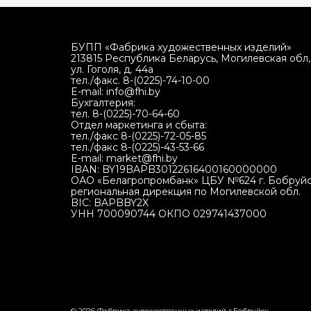
БУПП «Фабрика художественных изделий»
213815 Республика Беларусь, Могилевская обл, 
ул. Гоголя, д. 44а
тел./факс. 8-(0225)-74-10-00
E-mail: info@fhi.by
Бухгалтерия:
тел. 8-(0225)-70-64-60
Отдел маркетинга и сбыта:
тел./факс 8-(0225)-72-05-85
тел./факс 8-(0225)-43-53-66
E-mail: market@fhi.by
IBAN: BY19BAPB30122616400160000000
ОАО «Белагропромбанк» ЦБУ №624 г. Бобруйс
региональная дирекция по Могилевской обл.
BIC: BAPBBY2X
УНН 700090744 ОКПО 029741437000
© 2026 Фабрика художественных изделий г.Бобруйск