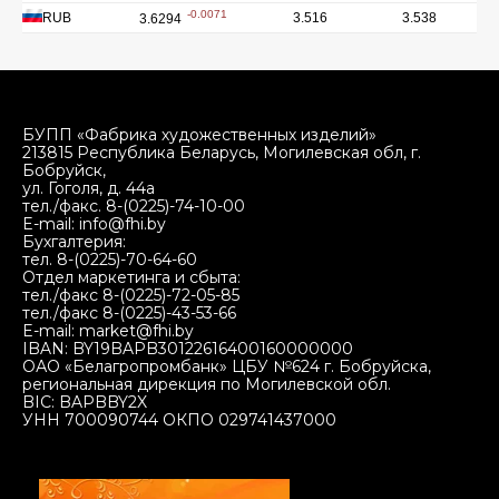
БУПП «Фабрика художественных изделий»
213815 Республика Беларусь, Могилевская обл, г.
Бобруйск,
ул. Гоголя, д. 44а
тел./факс. 8-(0225)-74-10-00
E-mail: info@fhi.by
Бухгалтерия:
тел. 8-(0225)-70-64-60
Отдел маркетинга и сбыта:
тел./факс 8-(0225)-72-05-85
тел./факс 8-(0225)-43-53-66
E-mail: market@fhi.by
IBAN: BY19BAPB30122616400160000000
ОАО «Белагропромбанк» ЦБУ №624 г. Бобруйска,
региональная дирекция по Могилевской обл.
BIC: BAPBBY2X
УНН 700090744 ОКПО 029741437000