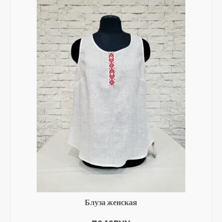
Опции
можно
выбрать
на
странице
товара.
Блуза женская