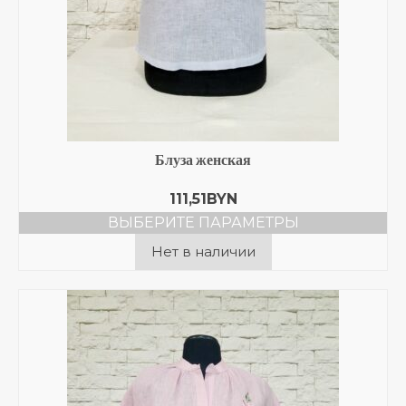
Блуза женская
111,51
BYN
ВЫБЕРИТЕ ПАРАМЕТРЫ
Этот
Нет в наличии
товар
имеет
несколько
вариаций.
Опции
можно
выбрать
на
странице
товара.