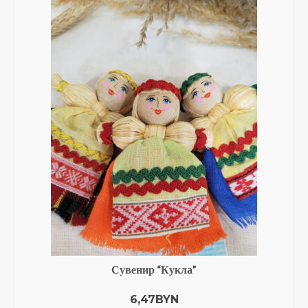
Тарифы на пересылку почтовых отправлений
Маршруты – зональное деление
Адреса отделений ЗАО “Европочта”
График доставки по Беларуси СООО “M&M
Милитцер & Мюнх”
О нас
Корзина
Сувенир “Кукла”
6,47
BYN