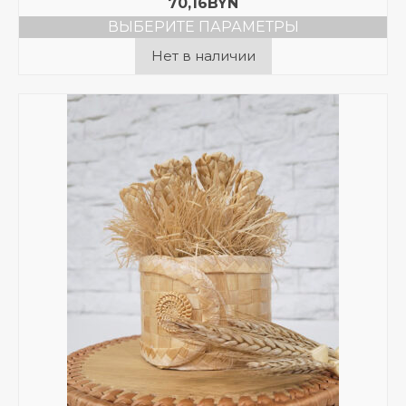
70,16
BYN
ВЫБЕРИТЕ ПАРАМЕТРЫ
Этот
Нет в наличии
товар
имеет
несколько
вариаций.
Опции
можно
выбрать
на
странице
товара.